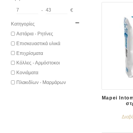
-
€
Minimum Price
Maximum Price
Κατηγορίες
Αστάρια - Ρητίνες
Επισκευαστικά υλικά
Επιχρίσματα
Κόλλες - Αρμόστοκοι
Κονιάματα
Πλακιδίων - Μαρμάρων
Mapei Into
στ
Διαβ