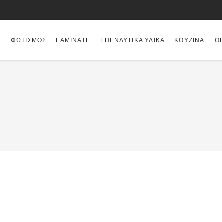
Σ
ΦΩΤΙΣΜΌΣ
LAMINATE
ΕΠΕΝΔΥΤΙΚΆ ΥΛΙΚΆ
ΚΟΥΖΊΝΑ
Θ