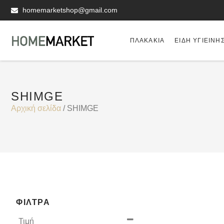
homemarketshop@gmail.com
ΠΛΑΚΆΚΙΑ
ΕΊΔΗ ΥΓΙΕΙΝΗ
SHIMGE
Αρχική σελίδα
/ SHIMGE
ΦΊΛΤΡΑ
Τιμή